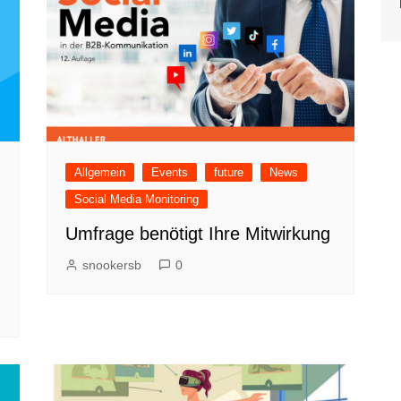
Allgemein
Events
future
News
Social Media Monitoring
Umfrage benötigt Ihre Mitwirkung
snookersb
0