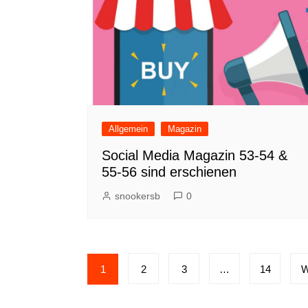
Allgemein
Magazin
Social Media Magazin 53-54 &
55-56 sind erschienen
snookersb
0
Seitennummerierung
1
2
3
…
14
W
der