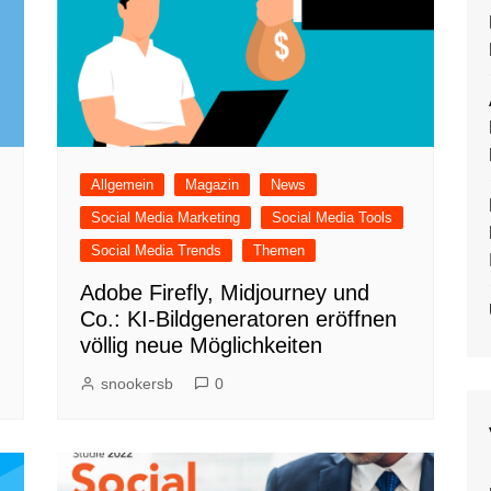
Allgemein
Magazin
News
Social Media Marketing
Social Media Tools
Social Media Trends
Themen
Adobe Firefly, Midjourney und
Co.: KI-Bildgeneratoren eröffnen
völlig neue Möglichkeiten
snookersb
0