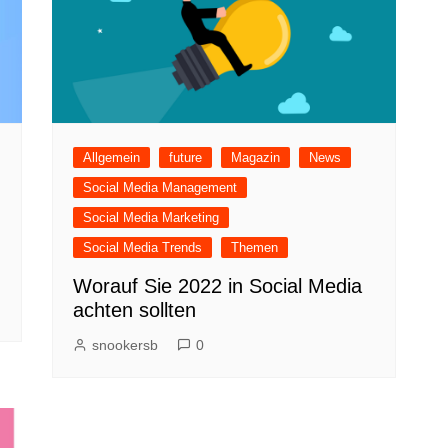
Allgemein
future
Magazin
News
Social Media Management
Social Media Marketing
Social Media Trends
Themen
Worauf Sie 2022 in Social Media
achten sollten
snookersb
0