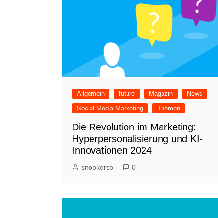
Allgemein
future
Magazin
News
Social Media Marketing
Themen
Die Revolution im Marketing:
Hyperpersonalisierung und KI-
Innovationen 2024
snookersb
0