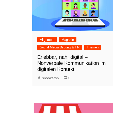
Allgemein
Magazin
Social Media Bildung & HR
Themen
Erlebbar, nah, digital –
Nonverbale Kommunikation im
digitalen Kontext
snookersb
0