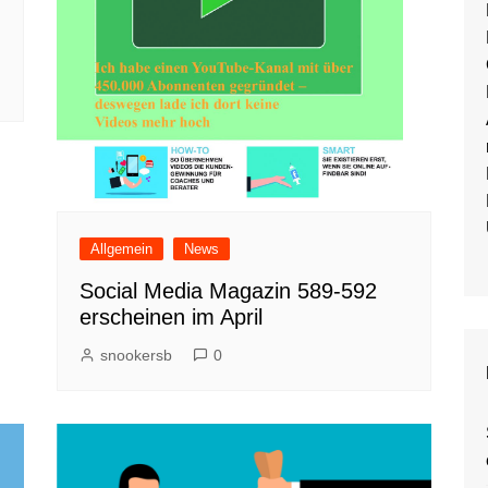
Dschungel „Klout“
Allgemein
News
Social Media Magazin 589-592
erscheinen im April
snookersb
0