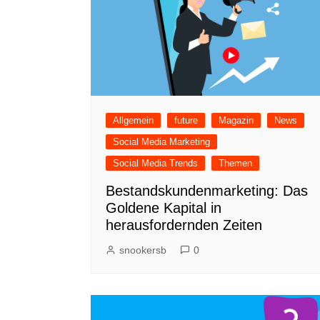
Allgemein
future
Magazin
News
Social Media Marketing
Social Media Trends
Themen
Bestandskundenmarketing: Das
Goldene Kapital in
herausfordernden Zeiten
snookersb
0