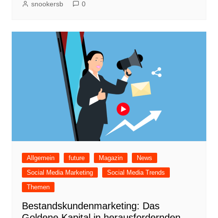
snookersb
0
Allgemein
future
Magazin
News
Social Media Marketing
Social Media Trends
Themen
Bestandskundenmarketing: Das
Goldene Kapital in herausfordernden