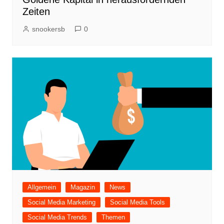
Zeiten
snookersb
0
Allgemein
Magazin
News
Social Media Marketing
Social Media Tools
Social Media Trends
Themen