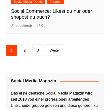
Social Media Trends
Themen
Social Commerce: Likest du nur oder
shoppst du auch?
snookersb
0
Seitennummerierung
1
2
3
Weiter
der
Beiträge
Social Media Magazin
Das erste deutsche Social Media Magazin wird
seit 2010 von einer professionell arbeitenden
Entscheidergruppe gelesen und diese gehören zu