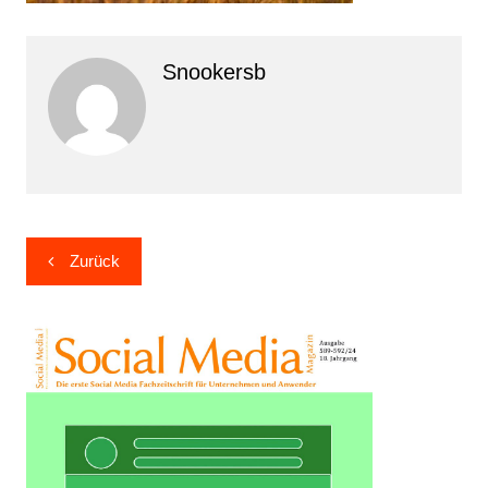
Snookersb
Beitragsnavigation
Zurück