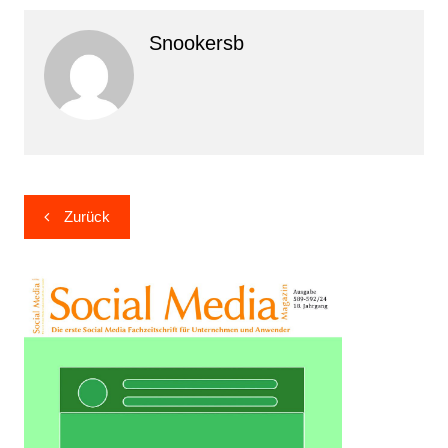
Snookersb
Beitragsnavigation
Zurück