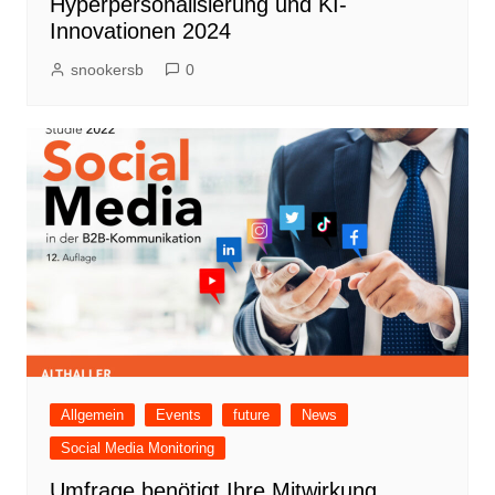
Hyperpersonalisierung und KI-
Innovationen 2024
snookersb
0
Allgemein
Events
future
News
Social Media Monitoring
Umfrage benötigt Ihre Mitwirkung