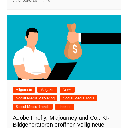
snookersb
0
Allgemein
Magazin
News
Social Media Marketing
Social Media Tools
Social Media Trends
Themen
Adobe Firefly, Midjourney und Co.: KI-
Bildgeneratoren eröffnen völlig neue