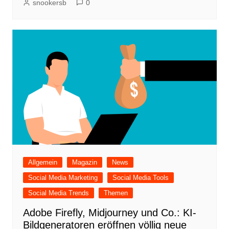
snookersb
0
Allgemein
Magazin
News
Social Media Marketing
Social Media Tools
Social Media Trends
Themen
Adobe Firefly, Midjourney und Co.: KI-
Bildgeneratoren eröffnen völlig neue