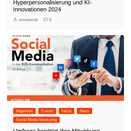
Hyperpersonalisierung und KI-
Innovationen 2024
snookersb
0
Allgemein
Events
future
News
Social Media Monitoring
Umfrage benötigt Ihre Mitwirkung