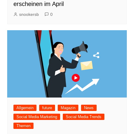
erscheinen im April
snookersb
0
Allgemein
future
Magazin
News
Social Media Marketing
Social Media Trends
Themen