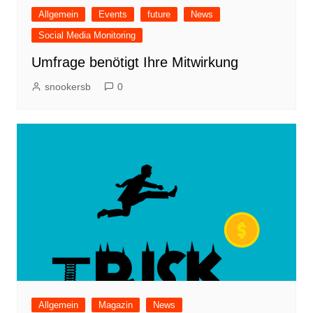
Allgemein
Events
future
News
Social Media Monitoring
Umfrage benötigt Ihre Mitwirkung
snookersb
0
Allgemein
Magazin
News