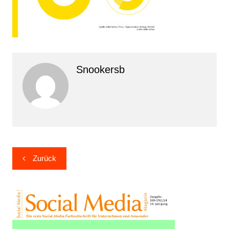
Snookersb
Beitragsnavigation
Zurück