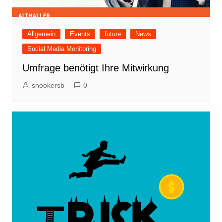
Allgemein
Events
future
News
Social Media Monitoring
Umfrage benötigt Ihre Mitwirkung
snookersb
0