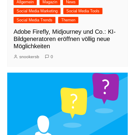
Allgemein
Magazin
News
Social Media Marketing
Social Media Tools
Social Media Trends
Themen
Adobe Firefly, Midjourney und Co.: KI-
Bildgeneratoren eröffnen völlig neue
Möglichkeiten
snookersb
0