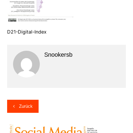
D21-Digital-Index
Snookersb
Beitragsnavigation
Zurück