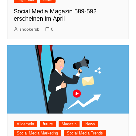
Social Media Magazin 589-592
erscheinen im April
snookersb
0
Allgemein
future
Magazin
News
Social Media Marketing
Social Media Trends