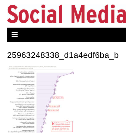
Zum
Inhalt
springen
25963248338_d1a4edf6ba_b