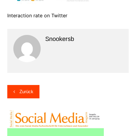
Interaction rate on Twitter
Snookersb
Beitragsnavigation
Zurück