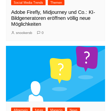
Social Media Trends
Themen
Adobe Firefly, Midjourney und Co.: KI-
Bildgeneratoren eröffnen völlig neue
Möglichkeiten
snookersb
0
Allgemein
future
Magazin
News