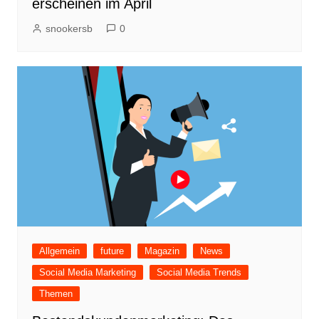
erscheinen im April
snookersb
0
Allgemein
future
Magazin
News
Social Media Marketing
Social Media Trends
Themen