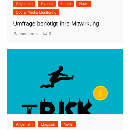
Allgemein
Events
future
News
Social Media Monitoring
Umfrage benötigt Ihre Mitwirkung
snookersb
0
Allgemein
Magazin
News