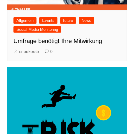
Allgemein
Events
future
News
Social Media Monitoring
Umfrage benötigt Ihre Mitwirkung
snookersb
0