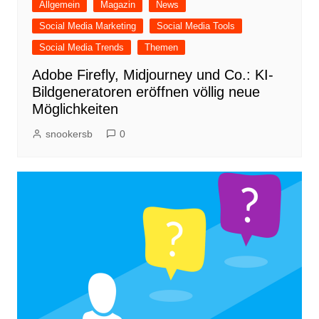
Allgemein
Magazin
News
Social Media Marketing
Social Media Tools
Social Media Trends
Themen
Adobe Firefly, Midjourney und Co.: KI-
Bildgeneratoren eröffnen völlig neue
Möglichkeiten
snookersb
0