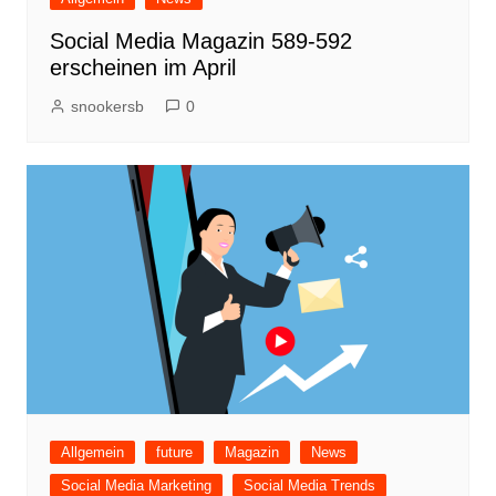
Social Media Magazin 589-592
erscheinen im April
snookersb
0
Allgemein
future
Magazin
News
Social Media Marketing
Social Media Trends