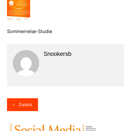
Sommerreise-Studie
Snookersb
Beitragsnavigation
Zurück