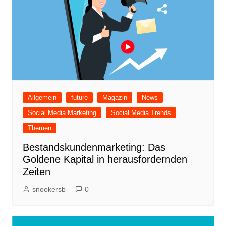
Allgemein
future
Magazin
News
Social Media Marketing
Social Media Trends
Themen
Bestandskundenmarketing: Das
Goldene Kapital in herausfordernden
Zeiten
snookersb
0