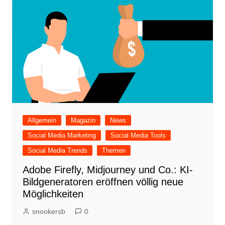
Allgemein
Magazin
News
Social Media Marketing
Social Media Tools
Social Media Trends
Themen
Adobe Firefly, Midjourney und Co.: KI-
Bildgeneratoren eröffnen völlig neue
Möglichkeiten
snookersb
0