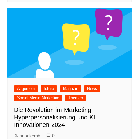
Allgemein
future
Magazin
News
Social Media Marketing
Themen
Die Revolution im Marketing:
Hyperpersonalisierung und KI-
Innovationen 2024
snookersb
0