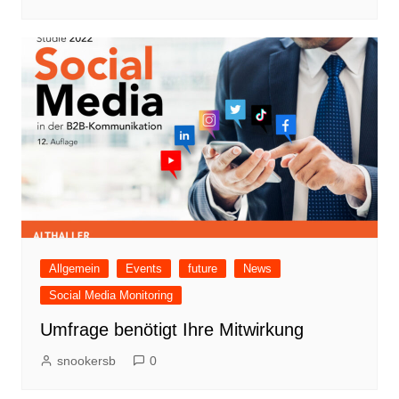
Allgemein
Events
future
News
Social Media Monitoring
Umfrage benötigt Ihre Mitwirkung
snookersb
0