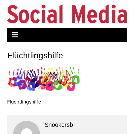
Zum
Inhalt
springen
Flüchtlingshilfe
Flüchtlingshilfe
Snookersb