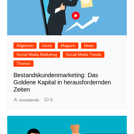
Allgemein
future
Magazin
News
Social Media Marketing
Social Media Trends
Themen
Bestandskundenmarketing: Das
Goldene Kapital in herausfordernden
Zeiten
snookersb
0