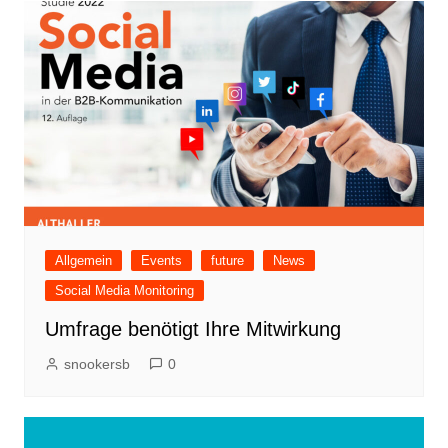
Allgemein
Events
future
News
Social Media Monitoring
Umfrage benötigt Ihre Mitwirkung
snookersb
0