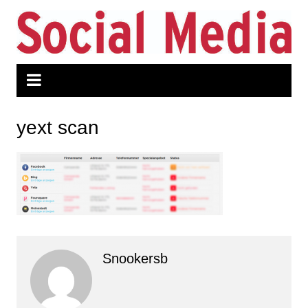
Zum
Inhalt
springen
yext scan
Snookersb