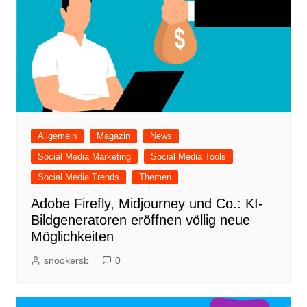
Allgemein
Magazin
News
Social Media Marketing
Social Media Tools
Social Media Trends
Themen
Adobe Firefly, Midjourney und Co.: KI-
Bildgeneratoren eröffnen völlig neue
Möglichkeiten
snookersb
0