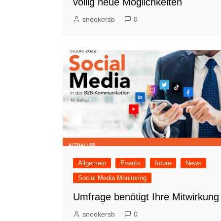
völlig neue Möglichkeiten
snookersb
0
Allgemein
Events
future
News
Social Media Monitoring
Umfrage benötigt Ihre Mitwirkung
snookersb
0