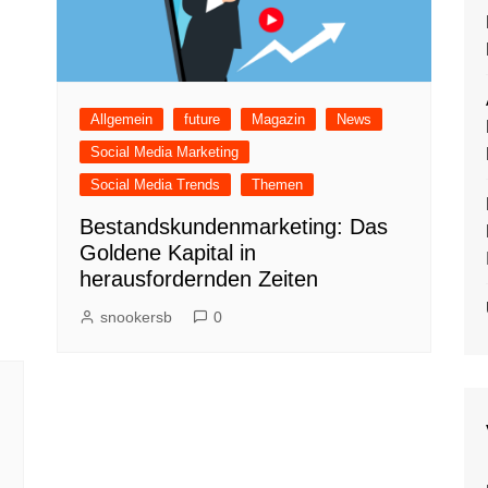
Allgemein
future
Magazin
News
Social Media Marketing
Social Media Trends
Themen
Bestandskundenmarketing: Das
Goldene Kapital in
herausfordernden Zeiten
snookersb
0