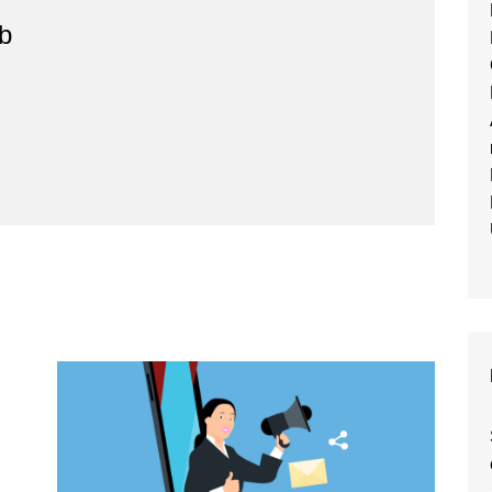
Dschungel „Klout“
b