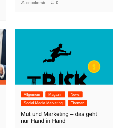
snookersb
0
Allgemein
Magazin
News
Social Media Marketing
Themen
Mut und Marketing – das geht
nur Hand in Hand