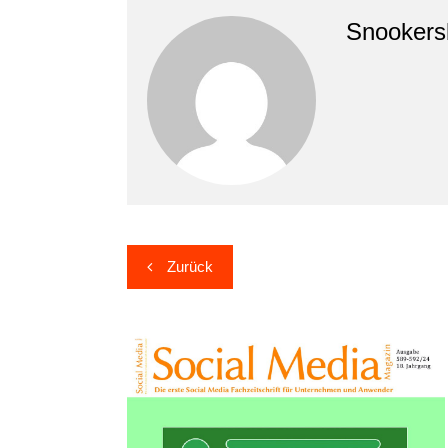
Snookers
Beitragsnavigation
Zurück