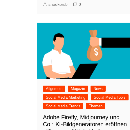
snookersb
0
Allgemein
Magazin
News
Social Media Marketing
Social Media Tools
Social Media Trends
Themen
Adobe Firefly, Midjourney und
Co.: KI-Bildgeneratoren eröffnen