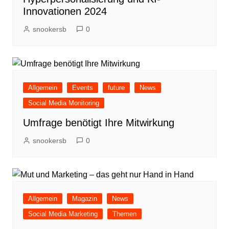
Innovationen 2024
snookersb
0
Allgemein
Events
future
News
Social Media Monitoring
Umfrage benötigt Ihre Mitwirkung
snookersb
0
Allgemein
Magazin
News
Social Media Marketing
Themen