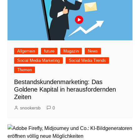
Allgemein
future
Magazin
News
Social Media Marketing
Social Media Trends
Themen
Bestandskundenmarketing: Das
Goldene Kapital in herausfordernden
Zeiten
snookersb
0