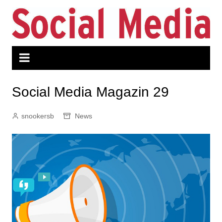
Zum
Inhalt
springen
Social Media Magazin 29
snookersb
News