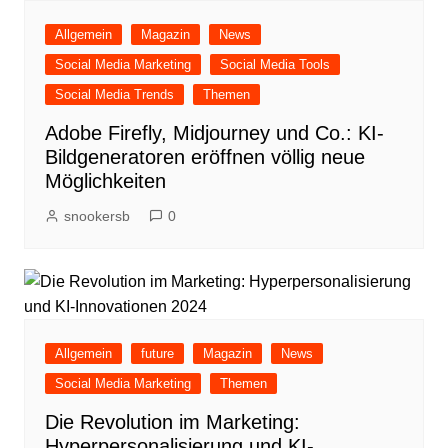
Allgemein
Magazin
News
Social Media Marketing
Social Media Tools
Social Media Trends
Themen
Adobe Firefly, Midjourney und Co.: KI-
Bildgeneratoren eröffnen völlig neue
Möglichkeiten
snookersb
0
Allgemein
future
Magazin
News
Social Media Marketing
Themen
Die Revolution im Marketing:
Hyperpersonalisierung und KI-