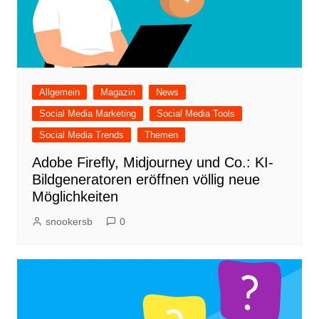
Allgemein
Magazin
News
Social Media Marketing
Social Media Tools
Social Media Trends
Themen
Adobe Firefly, Midjourney und Co.: KI-
Bildgeneratoren eröffnen völlig neue
Möglichkeiten
snookersb
0