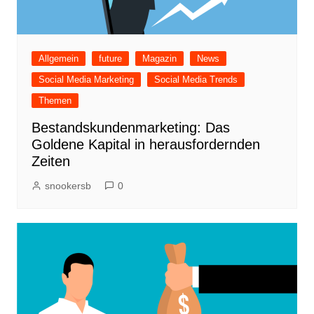
Allgemein
future
Magazin
News
Social Media Marketing
Social Media Trends
Themen
Bestandskundenmarketing: Das
Goldene Kapital in herausfordernden
Zeiten
snookersb
0