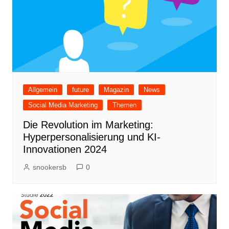
Allgemein
future
Magazin
News
Social Media Marketing
Themen
Die Revolution im Marketing:
Hyperpersonalisierung und KI-
Innovationen 2024
snookersb
0