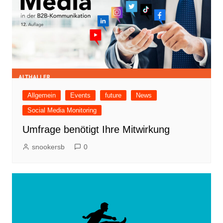
Allgemein
Events
future
News
Social Media Monitoring
Umfrage benötigt Ihre Mitwirkung
snookersb
0