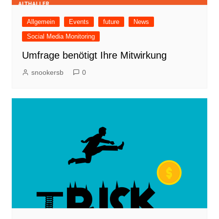
Allgemein
Events
future
News
Social Media Monitoring
Umfrage benötigt Ihre Mitwirkung
snookersb
0