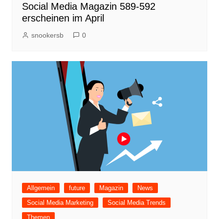
Social Media Magazin 589-592
erscheinen im April
snookersb
0
Allgemein
future
Magazin
News
Social Media Marketing
Social Media Trends
Themen