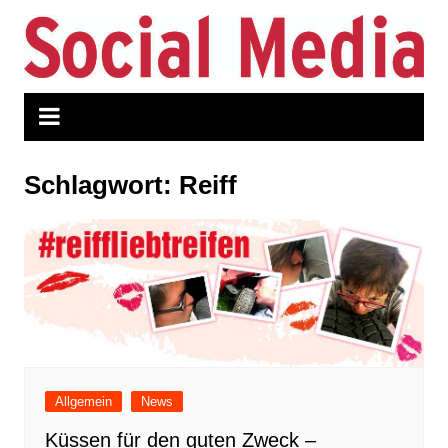
Zum
Inhalt
springen
Schlagwort:
Reiff
Allgemein
News
Küssen für den guten Zweck –