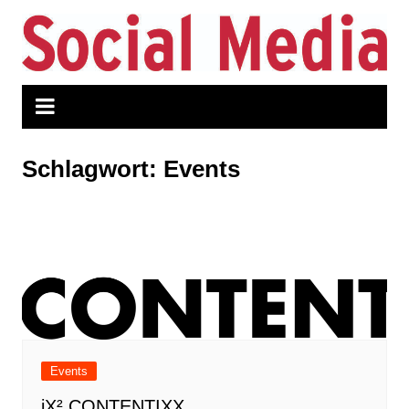
Zum
Inhalt
springen
Schlagwort:
Events
Events
iX² CONTENTIXX