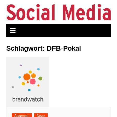
Zum
Inhalt
springen
Schlagwort:
DFB-Pokal
Allgemein
News