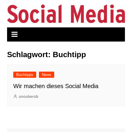
Zum
Inhalt
springen
Schlagwort:
Buchtipp
Buchtipps
News
Wir machen dieses Social Media
snookersb